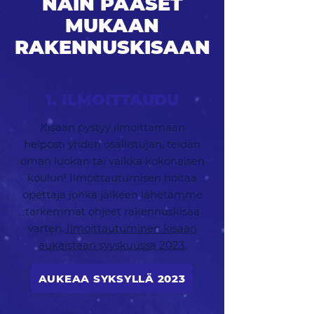
NÄIN PÄÄSET
MUKAAN
RAKENNUSKISAAN
1. ILMOITTAUDU
Kisaan pystyy ilmoittamaan
helposti yhden osallistujan, teidän
oman luokan tai vaikka kokonaisen
koulun! Ilmoittautumisen hoitaa
opettaja jonka jälkeen lähetämme
tarkemmat ohjeet rakennuskisaa
varten.
Ilmoittautuminen kisaan
aukaistaan syyskuussa 2023.
AUKEAA SYKSYLLÄ 2023