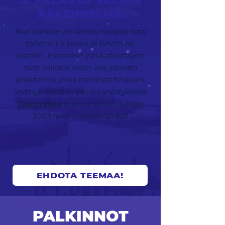
3. PALAUTA VALMIS
RAKENNELMA
Kun linnake on valmis nappaa siitä
talteen 1-5 kuvaa ja lähetä ne
raadille. Incoachin pelikasvattajien
raati valitsee kisan viisi parasta
arkkitehtiä jotka etenevät finaaliin.
Voittaja valitaan yleisöäänestyksellä
Discordissa
ja kruunataan syksyn
2023 rakennusmestariksi!
EHDOTA TEEMAA!
PALKINNOT