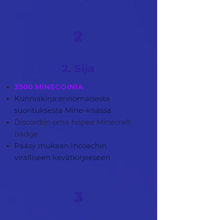
2
2. Sija
3500 MINECOINIA
Kunniakirja erinomaisesta
suorituksesta Mine-kisassa
Discordiin oma hopea Minecraft-
badge
Pääsy mukaan Incoachin
viralliseen kevätkirjeeseen
3