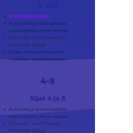
3. Sija
1720 MINECOINIA
Kunniakirja erinomaisesta
suorituksesta Mine-kisassa
Discordiin oma pronssinen
Minecraft-badge
Pääsy mukaan Incoachin
viralliseen kevätkirjeeseen
4-5
Sijat 4 ja 5
Kunniakirja erinomaisesta
suorituksesta Mine-kisassa
Discordiin oma finalistin
Minecraft-badge