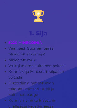
1. Sija
5220 MINECOINIA
Virallisesti Suomen paras
Minecraft-rakentaja!
Minecraft-muki
Voittajan oma kultainen pokaali
Kunniakirja Minecraft-kilpailun
voitosta
Discordiin ainutlaatuinen
rakennusmestari-titteli ja
kultainen badge
Kunniamaininta Incoachin
virallisessa kevätkirjeessä