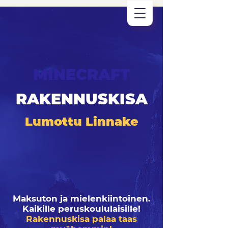
MINECRAFT
RAKENNUSKISA
Lumottu Linnake
Maksuton ja mielenkiintoinen.
Kaikille peruskoululaisille!
Rakennuskisa palaa taas