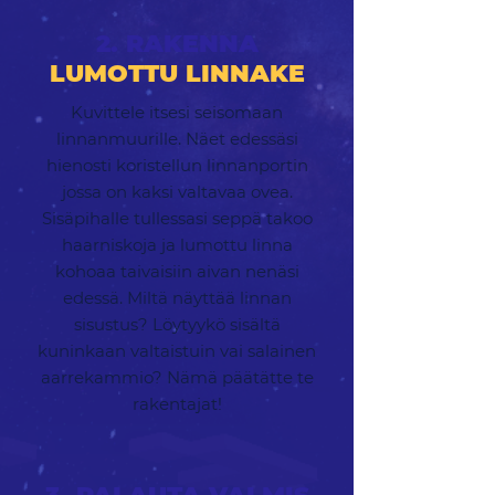
2. RAKENNA
LUMOTTU LINNAKE
Kuvittele itsesi seisomaan
linnanmuurille. Näet edessäsi
hienosti koristellun linnanportin
jossa on kaksi valtavaa ovea.
Sisäpihalle tullessasi seppä takoo
haarniskoja ja lumottu linna
kohoaa taivaisiin aivan nenäsi
edessä. Miltä näyttää linnan
sisustus? Löytyykö sisältä
kuninkaan valtaistuin vai salainen
aarrekammio? Nämä päätätte te
rakentajat!