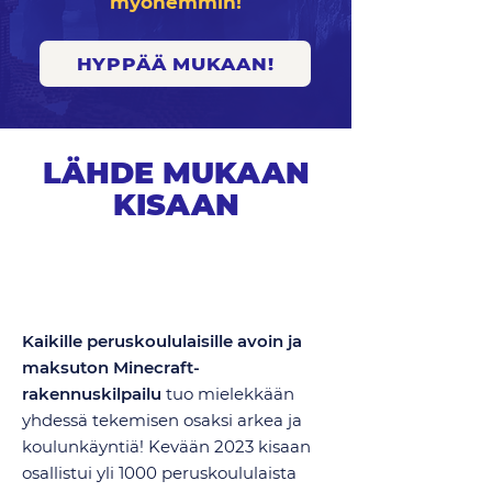
myöhemmin!
HYPPÄÄ MUKAAN!
LÄHDE MUKAAN
KISAAN
SOOLONA, DUONA TAI
PORUKALLA!
Kaikille peruskoululaisille avoin ja
maksuton Minecraft-
rakennuskilpailu
tuo mielekkään
yhdessä tekemisen osaksi arkea ja
koulunkäyntiä! Kevään 2023 kisaan
osallistui yli 1000 peruskoululaista