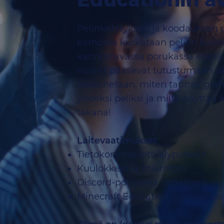
Pelinkehityksen ja koodauksen p
kerhossa kurkataan pelien kulis
kannustavassa porukassa etänä 
nuoret pääsevät tutustumaan si
rakennetaan, miten tarinat, graf
yhdeksi peliksi ja miltä näyttää
takana!
Laitevaatimukset
Tietokone/tabletti/älypuhelin
Kuulokkeet ja mikrofoni
Discord-pohjelma (ilmainen)
Minecraft Education (pelilisenss