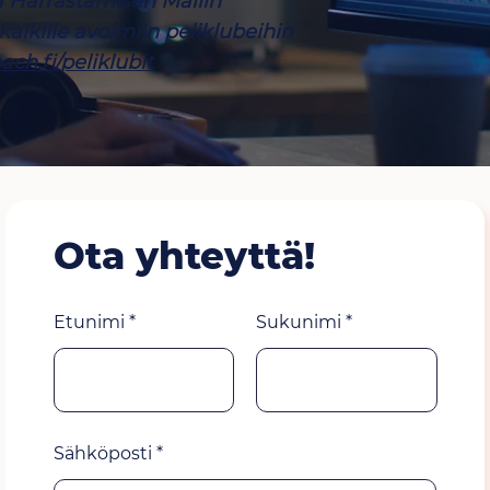
Harrastamisen Mallin
kaikille avoimiin peliklubeihin
ach.fi/peliklubit
Ota yhteyttä!
Etunimi
Sukunimi
Sähköposti