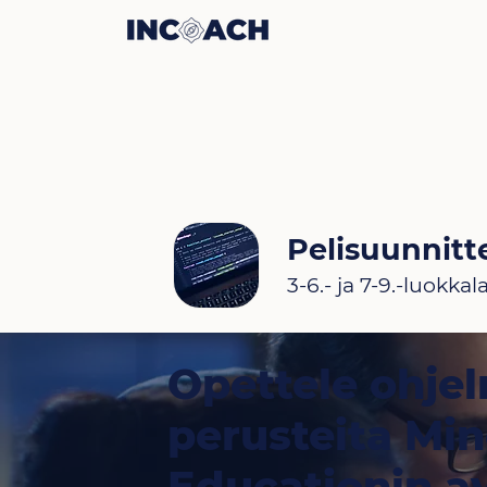
Pelisuunnitt
3-6.- ja 7-9.-luokkala
Opettele ohje
perusteita Min
Educationin av