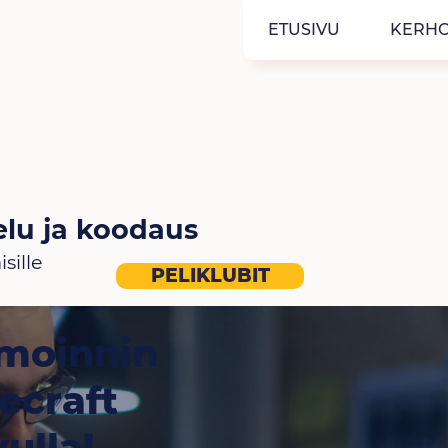
ETUSIVU
KERHO
elu ja koodaus
isille
PELIKLUBIT
lmoinnin
ecraft
ulla!