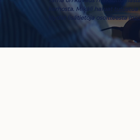
Tämä on kuvaus maksuttomasta 
kerhosta. Mikäli haluat tutustua 
löydät lisätietoja osoitteesta
inco