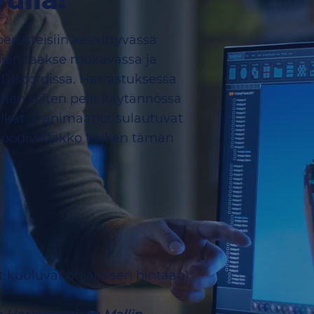
erusteisiin keskittyvässä
sien taakse mukavassa ja
Discordissa. Harrastuksessa
ihen miten pelit käytännössä
iikat ja animaatiot sulautuvat
 koodiviidakko kaiken tämän
it kuuluvat ohjauksen hintaan)