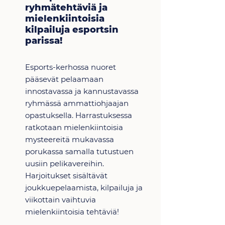
ryhmätehtäviä ja
mielenkiintoisia
kilpailuja esportsin
parissa!
Esports-kerhossa nuoret
pääsevät pelaamaan
innostavassa ja kannustavassa
ryhmässä ammattiohjaajan
opastuksella. Harrastuksessa
ratkotaan mielenkiintoisia
mysteereitä mukavassa
porukassa samalla tutustuen
uusiin pelikavereihin.
Harjoitukset sisältävät
joukkuepelaamista, kilpailuja ja
viikottain vaihtuvia
mielenkiintoisia tehtäviä!