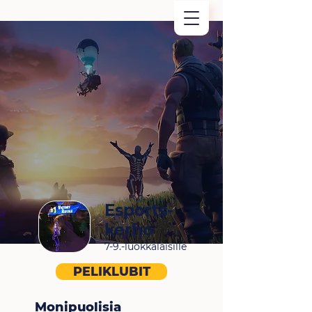
Esports-
kerho
7-9.-luokkalaisille
PELIKLUBIT
Monipuolisia