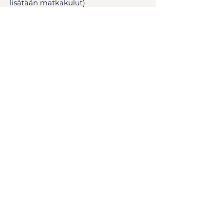
lisätään matkakulut)
OTA YHTEYTTÄ
Questions?
Questions about the competition
or want more detailed information
about our activities?
Feel free to contact us!
First name
Puhelin