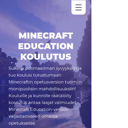
MINECRAFT
EDUCATION
KOULUTUS
Sukella pelimaailman syvyyksiin ja
tuo koulusi tutustumaan
Minecraftin opetusversion tuomiin
monipuolisiin mahdollisuuksiin!
Kouluille ja kunnille räätälöity
koulutus antaa laajat valmiudet
Minecraft Education-version
valjastamiseen omassa
opetuksessa.