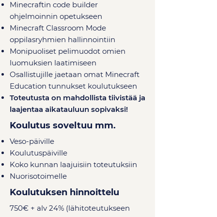
Minecraftin code builder
ohjelmoinnin opetukseen
Minecraft Classroom Mode
oppilasryhmien hallinnointiin
Monipuoliset pelimuodot omien
luomuksien laatimiseen
Osallistujille jaetaan omat Minecraft
Education tunnukset koulutukseen
Toteutusta on mahdollista tiivistää ja
laajentaa aikatauluun sopivaksi!
Koulutus soveltuu mm.
Veso-päivi
lle
Koulutuspäiville
Koko kunnan laajuisiin toteutuksiin
Nuorisotoimelle
Koulutuksen hinnoittelu
750€ + alv 24% (lähitoteutukseen