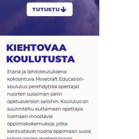
TUTUSTU
KIEHTOVAA
KOULUTUSTA
Etänä ja lähitoteutuksena
kokoontuva Minecraft Education-
koulutus perehdyttää opettajat
nuorten suosiman pelin
opetusversion saloihin. Koulutus on
suunniteltu auttamaan opettajia
luomaan innostavia
oppimiskokemuksia, jotka
kannustavat nuoria oppimaan uusia
taitoja omien mielenkiinnon